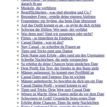
danach fit aus
Muskeln, die verführen
Begrifflichkeiten - was sind ghosting und Co.?
Besondere Fotos - erstelle deine eigenen Aktfotos
Frauentipps: ein Styling, das beim Date überzeugt
Auf das Outfit kommt es an - so stylst du dich richtig
Schwing die Hüften: Wer tanzt, der verführt
Was denn nun? Sind wir zusammen oder nicht?
Flirten - so hinterlässt du Eindruck
Casual Dating - was ist das?
Stay Casual - so schreibst du Frauen an
Tipps und Tricks rund ums Dating
Dein Name zum Erfolg - alles rund um den Usernamen
Schreibe Nachrichten, die mehr versprechen
So erhöhst du deine Chancen beim sinnlichen Date
Dein Profil: Ein Text, der Singles in den Bann zieht
Männer aufgepasst: So kommt euer Profilbild an
Casual Dates und Fairness: Das ist wichtig
Männer aufgehorcht: So bewirbst du dich um ein Date
Casual Dating Profil - worauf kommt es an?
Tipps und Tricks: Dein Weg zum Casual Date
Wissen ist Macht: Diese Fragen stellst du vor dem Date
Schweigen ist Gold? Gespräche beim ersten Date
Erhöhe deine Chancen: Tipps für mehr Nachrichten
Being Gentlemen? Nein, ergreife die Initiative