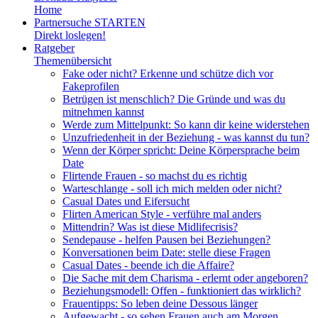
Home
Partnersuche STARTEN
Direkt loslegen!
Ratgeber
Themenübersicht
Fake oder nicht? Erkenne und schütze dich vor
Fakeprofilen
Betrügen ist menschlich? Die Gründe und was du
mitnehmen kannst
Werde zum Mittelpunkt: So kann dir keine widerstehen
Unzufriedenheit in der Beziehung - was kannst du tun?
Wenn der Körper spricht: Deine Körpersprache beim
Date
Flirtende Frauen - so machst du es richtig
Warteschlange - soll ich mich melden oder nicht?
Casual Dates und Eifersucht
Flirten American Style - verführe mal anders
Mittendrin? Was ist diese Midlifecrisis?
Sendepause - helfen Pausen bei Beziehungen?
Konversationen beim Date: stelle diese Fragen
Casual Dates - beende ich die Affaire?
Die Sache mit dem Charisma - erlernt oder angeboren?
Beziehungsmodell: Offen - funktioniert das wirklich?
Frauentipps: So leben deine Dessous länger
Aufgewacht - so sehen Frauen auch am Morgen