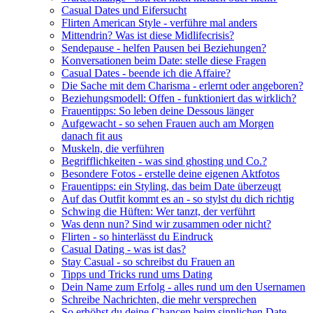
Casual Dates und Eifersucht
Flirten American Style - verführe mal anders
Mittendrin? Was ist diese Midlifecrisis?
Sendepause - helfen Pausen bei Beziehungen?
Konversationen beim Date: stelle diese Fragen
Casual Dates - beende ich die Affaire?
Die Sache mit dem Charisma - erlernt oder angeboren?
Beziehungsmodell: Offen - funktioniert das wirklich?
Frauentipps: So leben deine Dessous länger
Aufgewacht - so sehen Frauen auch am Morgen
danach fit aus
Muskeln, die verführen
Begrifflichkeiten - was sind ghosting und Co.?
Besondere Fotos - erstelle deine eigenen Aktfotos
Frauentipps: ein Styling, das beim Date überzeugt
Auf das Outfit kommt es an - so stylst du dich richtig
Schwing die Hüften: Wer tanzt, der verführt
Was denn nun? Sind wir zusammen oder nicht?
Flirten - so hinterlässt du Eindruck
Casual Dating - was ist das?
Stay Casual - so schreibst du Frauen an
Tipps und Tricks rund ums Dating
Dein Name zum Erfolg - alles rund um den Usernamen
Schreibe Nachrichten, die mehr versprechen
So erhöhst du deine Chancen beim sinnlichen Date