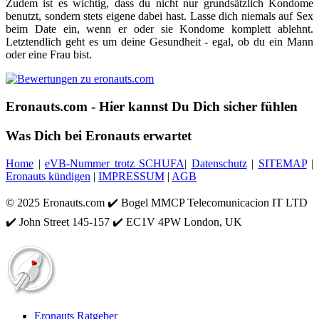
Zudem ist es wichtig, dass du nicht nur grundsätzlich Kondome
benutzt, sondern stets eigene dabei hast. Lasse dich niemals auf Sex
beim Date ein, wenn er oder sie Kondome komplett ablehnt.
Letztendlich geht es um deine Gesundheit - egal, ob du ein Mann
oder eine Frau bist.
Eronauts.com
- Hier kannst Du Dich sicher fühlen
Was
Dich bei Eronauts erwartet
Home
|
eVB-Nummer trotz SCHUFA
|
Datenschutz
|
SITEMAP
|
Eronauts kündigen
|
IMPRESSUM
|
AGB
© 2025 Eronauts.com ✔️ Bogel MMCP Telecomunicacion IT LTD
✔️ John Street 145-157 ✔️ EC1V 4PW London, UK
Eronauts Ratgeber