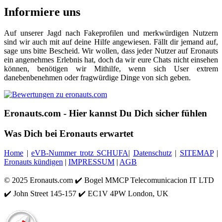
Informiere uns
Auf unserer Jagd nach Fakeprofilen und merkwürdigen Nutzern
sind wir auch mit auf deine Hilfe angewiesen. Fällt dir jemand auf,
sage uns bitte Bescheid. Wir wollen, dass jeder Nutzer auf Eronauts
ein angenehmes Erlebnis hat, doch da wir eure Chats nicht einsehen
können, benötigen wir Mithilfe, wenn sich User extrem
danebenbenehmen oder fragwürdige Dinge von sich geben.
Eronauts.com
- Hier kannst Du Dich sicher fühlen
Was
Dich bei Eronauts erwartet
Home
|
eVB-Nummer trotz SCHUFA
|
Datenschutz
|
SITEMAP
|
Eronauts kündigen
|
IMPRESSUM
|
AGB
© 2025 Eronauts.com ✔️ Bogel MMCP Telecomunicacion IT LTD
✔️ John Street 145-157 ✔️ EC1V 4PW London, UK