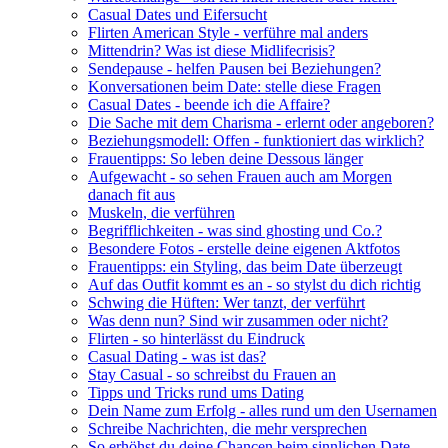
Casual Dates und Eifersucht
Flirten American Style - verführe mal anders
Mittendrin? Was ist diese Midlifecrisis?
Sendepause - helfen Pausen bei Beziehungen?
Konversationen beim Date: stelle diese Fragen
Casual Dates - beende ich die Affaire?
Die Sache mit dem Charisma - erlernt oder angeboren?
Beziehungsmodell: Offen - funktioniert das wirklich?
Frauentipps: So leben deine Dessous länger
Aufgewacht - so sehen Frauen auch am Morgen
danach fit aus
Muskeln, die verführen
Begrifflichkeiten - was sind ghosting und Co.?
Besondere Fotos - erstelle deine eigenen Aktfotos
Frauentipps: ein Styling, das beim Date überzeugt
Auf das Outfit kommt es an - so stylst du dich richtig
Schwing die Hüften: Wer tanzt, der verführt
Was denn nun? Sind wir zusammen oder nicht?
Flirten - so hinterlässt du Eindruck
Casual Dating - was ist das?
Stay Casual - so schreibst du Frauen an
Tipps und Tricks rund ums Dating
Dein Name zum Erfolg - alles rund um den Usernamen
Schreibe Nachrichten, die mehr versprechen
So erhöhst du deine Chancen beim sinnlichen Date