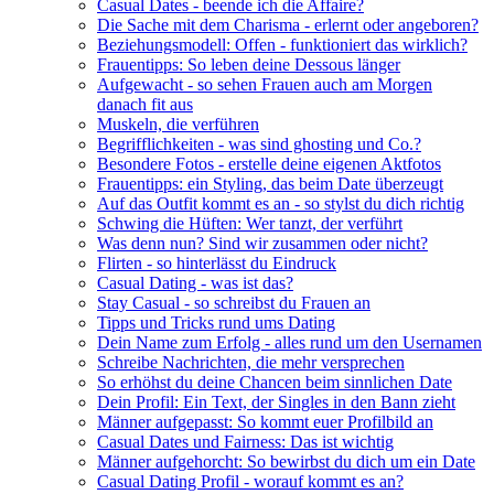
Casual Dates - beende ich die Affaire?
Die Sache mit dem Charisma - erlernt oder angeboren?
Beziehungsmodell: Offen - funktioniert das wirklich?
Frauentipps: So leben deine Dessous länger
Aufgewacht - so sehen Frauen auch am Morgen
danach fit aus
Muskeln, die verführen
Begrifflichkeiten - was sind ghosting und Co.?
Besondere Fotos - erstelle deine eigenen Aktfotos
Frauentipps: ein Styling, das beim Date überzeugt
Auf das Outfit kommt es an - so stylst du dich richtig
Schwing die Hüften: Wer tanzt, der verführt
Was denn nun? Sind wir zusammen oder nicht?
Flirten - so hinterlässt du Eindruck
Casual Dating - was ist das?
Stay Casual - so schreibst du Frauen an
Tipps und Tricks rund ums Dating
Dein Name zum Erfolg - alles rund um den Usernamen
Schreibe Nachrichten, die mehr versprechen
So erhöhst du deine Chancen beim sinnlichen Date
Dein Profil: Ein Text, der Singles in den Bann zieht
Männer aufgepasst: So kommt euer Profilbild an
Casual Dates und Fairness: Das ist wichtig
Männer aufgehorcht: So bewirbst du dich um ein Date
Casual Dating Profil - worauf kommt es an?