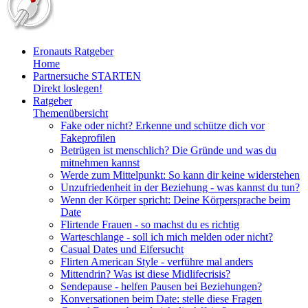
Eronauts Ratgeber
Home
Partnersuche STARTEN
Direkt loslegen!
Ratgeber
Themenübersicht
Fake oder nicht? Erkenne und schütze dich vor
Fakeprofilen
Betrügen ist menschlich? Die Gründe und was du
mitnehmen kannst
Werde zum Mittelpunkt: So kann dir keine widerstehen
Unzufriedenheit in der Beziehung - was kannst du tun?
Wenn der Körper spricht: Deine Körpersprache beim
Date
Flirtende Frauen - so machst du es richtig
Warteschlange - soll ich mich melden oder nicht?
Casual Dates und Eifersucht
Flirten American Style - verführe mal anders
Mittendrin? Was ist diese Midlifecrisis?
Sendepause - helfen Pausen bei Beziehungen?
Konversationen beim Date: stelle diese Fragen